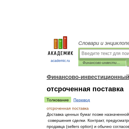
Словари и энциклоп
academic.ru
Финансово-инвестиционный толковый словарь
Финансово-инвестиционный
отсроченная поставка
Толкование
Перевод
отсроченная
поставка
Доставка
ценных
бумаг
позже
назначенной
совершения
сделки
.
Контракт
,
предусмат
продавца
(
sellers
option
)
и
обычно
согласо