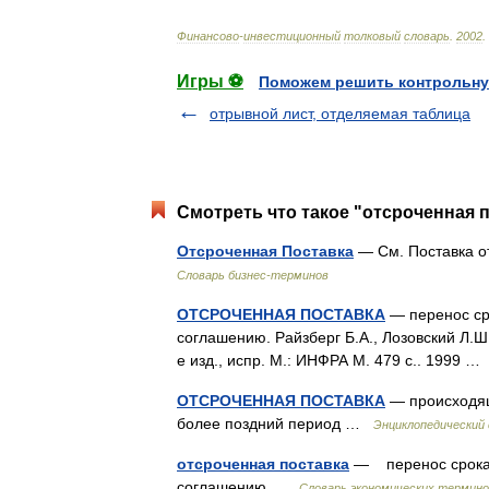
Финансово
-
инвестиционный
толковый
словарь
.
2002
.
Игры ⚽
Поможем решить контрольну
отрывной лист, отделяемая таблица
Смотреть что такое "отсроченная п
Отсроченная Поставка
— См. Поставка о
Словарь бизнес-терминов
ОТСРОЧЕННАЯ ПОСТАВКА
— перенос ср
соглашению. Райзберг Б.А., Лозовский Л.Ш
е изд., испр. М.: ИНФРА М. 479 с.. 1999 
ОТСРОЧЕННАЯ ПОСТАВКА
— происходящ
более поздний период …
Энциклопедический 
отсроченная поставка
— перенос срока 
соглашению …
Словарь экономических термино