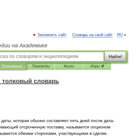
Запомнить сайт
Словарь на свой сайт
RU
едии на Академике
Найти!
Толкования
Переводы
Книги
Игры ⚽
 толковый словарь
даты
,
которая
обычно
составляет
пять
дней
после
даты
ривающий
отсроченную
поставку
,
называется
опционом
вывается
обеими
сторонами
,
участвующими
в
сделке
.